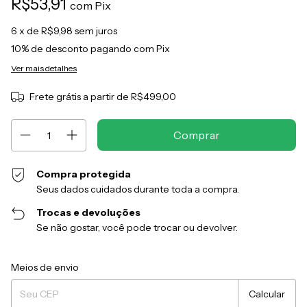
R$53,91
com
Pix
6
x de
R$9,98
sem juros
10% de desconto
pagando com Pix
Ver mais detalhes
Frete grátis
a partir de
R$499,00
Compra protegida
Seus dados cuidados durante toda a compra.
Trocas e devoluções
Se não gostar, você pode trocar ou devolver.
Entregas para o CEP:
Alterar CEP
Meios de envio
Calcular