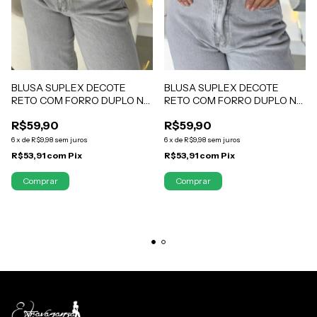
BLUSA SUPLEX DECOTE
BLUSA SUPLEX DECOTE
RETO COM FORRO DUPLO NA
RETO COM FORRO DUPLO NA
FRENTE ZERO
FRENTE ZERO
R$59,90
R$59,90
TRANSPARÊNCIA BRANCO
TRANSPARÊNCIA MARROM
YASMIN
YASMIN
6
x
de
R$9,98
sem juros
6
x
de
R$9,98
sem juros
R$53,91
com
Pix
R$53,91
com
Pix