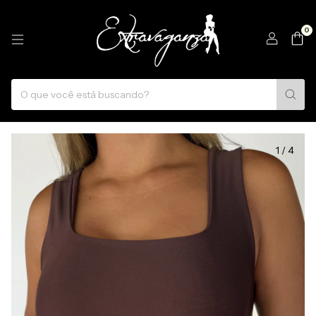
0
1
/
4