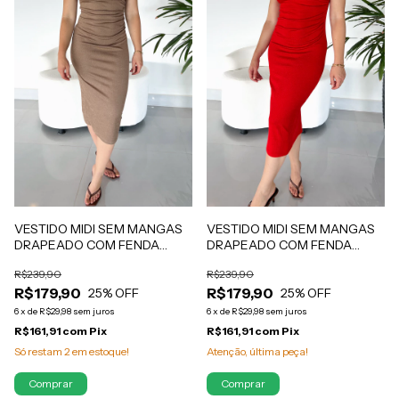
VESTIDO MIDI SEM MANGAS
VESTIDO MIDI SEM MANGAS
DRAPEADO COM FENDA
DRAPEADO COM FENDA
MALHA SHINE VERMELHO
MALHA SHINE MARROM
R$239,90
R$239,90
MAYARA
MAYARA
R$179,90
R$179,90
25
% OFF
25
% OFF
6
x
de
R$29,98
sem juros
6
x
de
R$29,98
sem juros
R$161,91
com
Pix
R$161,91
com
Pix
Atenção, última peça!
Só restam
2
em estoque!