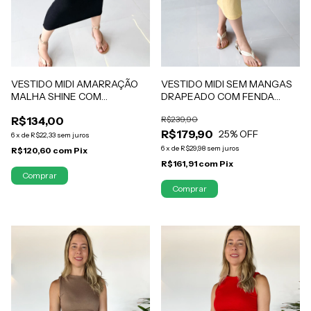
VESTIDO MIDI SEM MANGAS
VESTIDO MIDI AMARRAÇÃO
DRAPEADO COM FENDA
MALHA SHINE COM
MALHA SHINE AMARELO
ELASTANO PRETO LANA
R$239,90
R$134,00
MANTEIGA MAYARA
R$179,90
25
% OFF
6
x
de
R$22,33
sem juros
6
x
de
R$29,98
sem juros
R$120,60
com
Pix
R$161,91
com
Pix