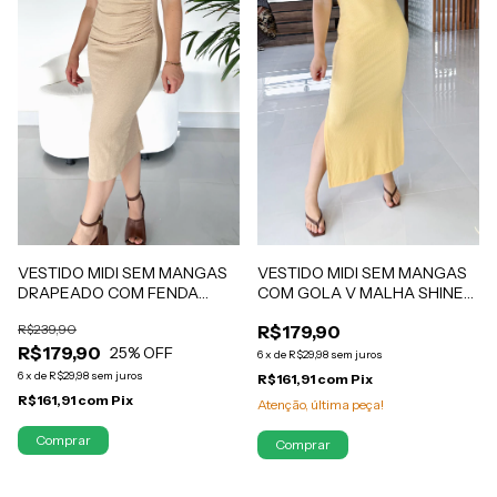
VESTIDO MIDI SEM MANGAS
VESTIDO MIDI SEM MANGAS
COM GOLA V MALHA SHINE
DRAPEADO COM FENDA
COM ELASTANO AMARELO
MALHA SHINE NUDE MAYARA
R$179,90
R$239,90
MANTEIGA CAMILA
R$179,90
25
% OFF
6
x
de
R$29,98
sem juros
6
x
de
R$29,98
sem juros
R$161,91
com
Pix
R$161,91
com
Pix
Atenção, última peça!