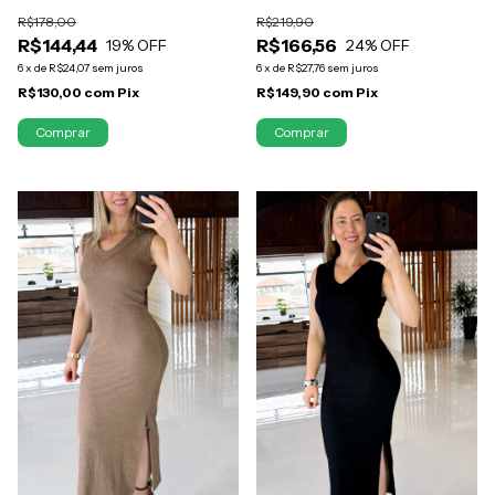
COSTAS E NO PUNHO PAOLA
LATERAL MALHA SHINE COM
R$219,90
R$178,00
ELASTANO AZUL MARINHO
R$166,56
R$144,44
24
% OFF
LAÍS
19
% OFF
6
x
de
R$27,76
sem juros
6
x
de
R$24,07
sem juros
R$149,90
com
Pix
R$130,00
com
Pix