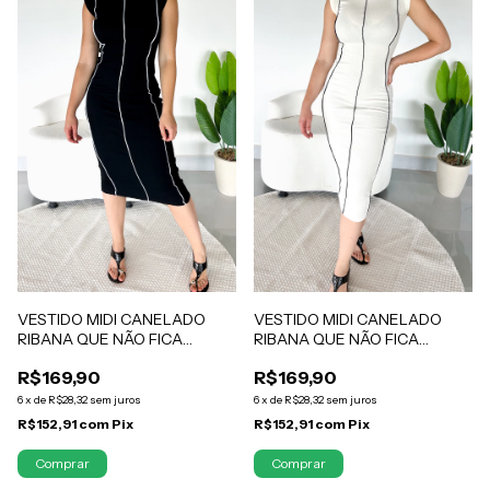
VESTIDO MIDI CANELADO
VESTIDO MIDI CANELADO
RIBANA QUE NÃO FICA
RIBANA QUE NÃO FICA
TRANSPARENTE OFF WHITE
TRANSPARENTE PRETO
R$169,90
R$169,90
ALICE
ALICE
6
x
de
R$28,32
sem juros
6
x
de
R$28,32
sem juros
R$152,91
com
Pix
R$152,91
com
Pix