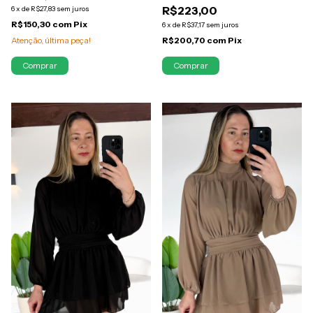
R$223,00
6
x
de
R$27,83
sem juros
R$150,30
com
Pix
6
x
de
R$37,17
sem juros
Atenção, última peça!
R$200,70
com
Pix
Comprar