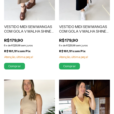
VESTIDO MIDI SEM MANGAS
VESTIDO MIDI SEM MANGAS
COM GOLA V MALHA SHINE
COM GOLA V MALHA SHINE
COM ELASTANO PRETO
COM ELASTANO MARROM
R$179,90
R$179,90
CAMILA
CAMILA
6
x
de
R$29,98
sem juros
6
x
de
R$29,98
sem juros
R$161,91
com
Pix
R$161,91
com
Pix
Atenção, última peça!
Atenção, última peça!