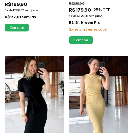
R$239,90
R$169,90
MAYARA
ALICE
R$179,90
25
% OFF
6
x
de
R$28,32
sem juros
6
x
de
R$29,98
sem juros
R$152,91
com
Pix
R$161,91
com
Pix
Só restam
2
em estoque!