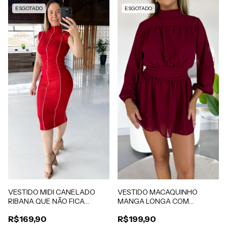
ESGOTADO
ESGOTADO
VESTIDO MIDI CANELADO
VESTIDO MACAQUINHO
RIBANA QUE NÃO FICA
MANGA LONGA COM
TRANSPARENTE VERMELHO
ELASTEX MARSALA OLIVIA
R$169,90
R$199,90
ALICE