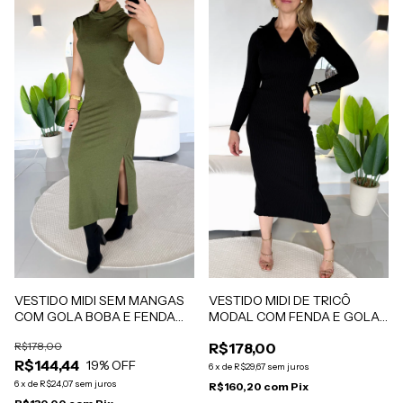
VESTIDO MIDI SEM MANGAS
VESTIDO MIDI DE TRICÔ
COM GOLA BOBA E FENDA
MODAL COM FENDA E GOLA
LATERAL MALHA SHINE COM
POLO DECOTE V PRETO
R$178,00
R$178,00
ELASTANO VERDE MILITAR
LETICIA
R$144,44
LAÍS
19
% OFF
6
x
de
R$29,67
sem juros
6
x
de
R$24,07
sem juros
R$160,20
com
Pix