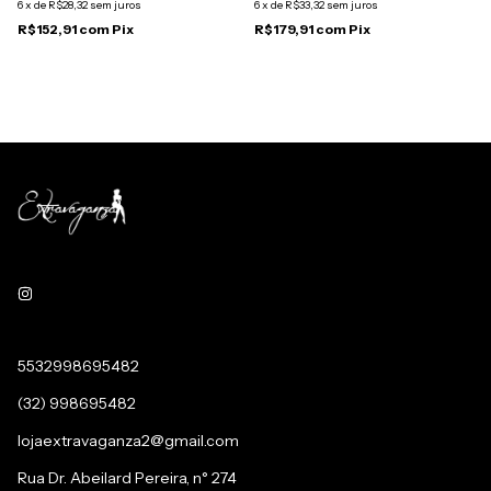
6
x
de
R$28,32
sem juros
6
x
de
R$33,32
sem juros
R$152,91
com
Pix
R$179,91
com
Pix
5532998695482
(32) 998695482
lojaextravaganza2@gmail.com
Rua Dr. Abeilard Pereira, n° 274