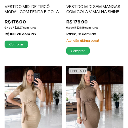
VESTIDO MIDI SEM MANGAS
VESTIDO MIDI DE TRICÔ
COM GOLA V MALHA SHINE
MODAL COM FENDA E GOLA
COM ELASTANO NUDE
POLO DECOTE V VERDE
R$179,90
R$178,00
CAMILA
MUSGO LETICIA
6
x
de
R$29,98
sem juros
6
x
de
R$29,67
sem juros
R$161,91
com
Pix
R$160,20
com
Pix
Atenção, última peça!
ESGOTADO