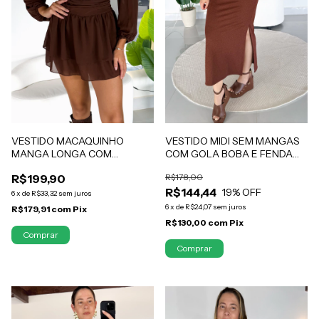
VESTIDO MIDI SEM MANGAS
VESTIDO MACAQUINHO
COM GOLA BOBA E FENDA
MANGA LONGA COM
LATERAL MALHA SHINE COM
ELASTEX MARROM OLIVIA
R$178,00
R$199,90
ELASTANO MARROM LAÍS
R$144,44
19
% OFF
6
x
de
R$33,32
sem juros
6
x
de
R$24,07
sem juros
R$179,91
com
Pix
R$130,00
com
Pix