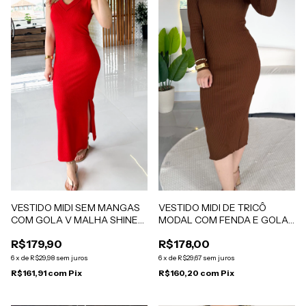
VESTIDO MIDI SEM MANGAS
VESTIDO MIDI DE TRICÔ
COM GOLA V MALHA SHINE
MODAL COM FENDA E GOLA
COM ELASTANO VERMELHO
POLO DECOTE V MARROM
R$179,90
R$178,00
CAMILA
LETICIA
6
x
de
R$29,98
sem juros
6
x
de
R$29,67
sem juros
R$161,91
com
Pix
R$160,20
com
Pix