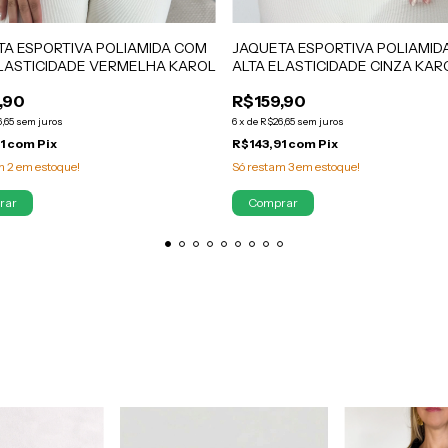
TA ESPORTIVA POLIAMIDA COM
JAQUETA ESPORTIVA POLIAMID
ELASTICIDADE VERMELHA KAROL
ALTA ELASTICIDADE CINZA KAR
,90
R$159,90
,65
sem juros
6
x
de
R$26,65
sem juros
1
com
Pix
R$143,91
com
Pix
am
2
em estoque!
Só restam
3
em estoque!
rar
Comprar