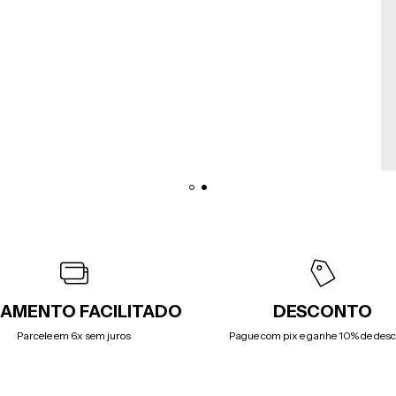
AMENTO FACILITADO
DESCONTO
Parcele em 6x sem juros
Pague com pix e ganhe 10% de desc