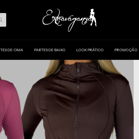
TES DE CIMA
PARTES DE BAIXO
LOOK PRÁTICO
PROMOÇÃO