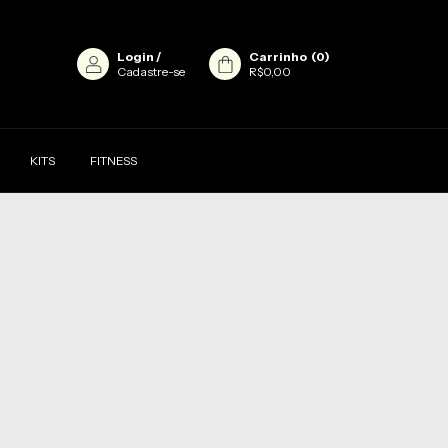
Login
/
Carrinho
(
0
)
Cadastre-se
R$0,00
KITS
FITNESS